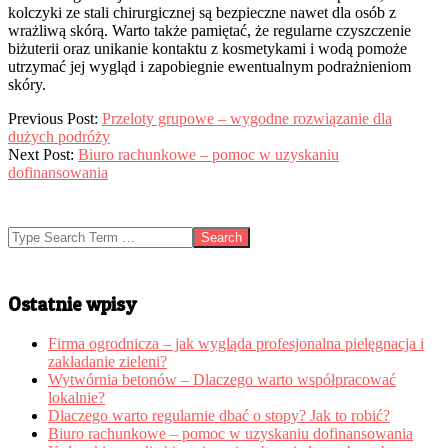
kolczyki ze stali chirurgicznej są bezpieczne nawet dla osób z
wrażliwą skórą. Warto także pamiętać, że regularne czyszczenie
biżuterii oraz unikanie kontaktu z kosmetykami i wodą pomoże
utrzymać jej wygląd i zapobiegnie ewentualnym podrażnieniom
skóry.
2025-
Previous Post:
Przeloty grupowe – wygodne rozwiązanie dla
01-
dużych podróży
08
Next Post:
Biuro rachunkowe – pomoc w uzyskaniu
dofinansowania
Search
Ostatnie wpisy
Firma ogrodnicza – jak wygląda profesjonalna pielęgnacja i
zakładanie zieleni?
Wytwórnia betonów – Dlaczego warto współpracować
lokalnie?
Dlaczego warto regularnie dbać o stopy? Jak to robić?
Biuro rachunkowe – pomoc w uzyskaniu dofinansowania