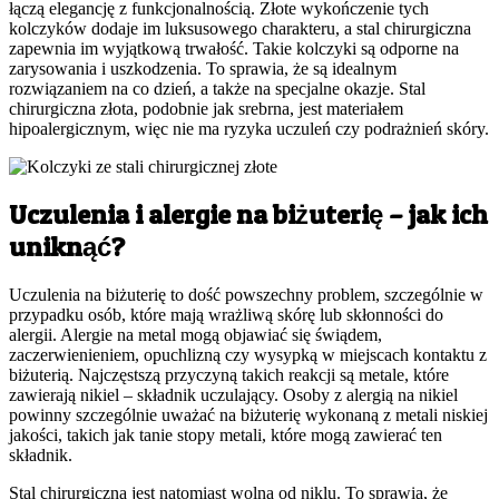
łączą elegancję z funkcjonalnością. Złote wykończenie tych
kolczyków dodaje im luksusowego charakteru, a stal chirurgiczna
zapewnia im wyjątkową trwałość. Takie kolczyki są odporne na
zarysowania i uszkodzenia. To sprawia, że są idealnym
rozwiązaniem na co dzień, a także na specjalne okazje. Stal
chirurgiczna złota, podobnie jak srebrna, jest materiałem
hipoalergicznym, więc nie ma ryzyka uczuleń czy podrażnień skóry.
Uczulenia i alergie na biżuterię – jak ich
uniknąć?
Uczulenia na biżuterię to dość powszechny problem, szczególnie w
przypadku osób, które mają wrażliwą skórę lub skłonności do
alergii. Alergie na metal mogą objawiać się świądem,
zaczerwienieniem, opuchlizną czy wysypką w miejscach kontaktu z
biżuterią. Najczęstszą przyczyną takich reakcji są metale, które
zawierają nikiel – składnik uczulający. Osoby z alergią na nikiel
powinny szczególnie uważać na biżuterię wykonaną z metali niskiej
jakości, takich jak tanie stopy metali, które mogą zawierać ten
składnik.
Stal chirurgiczna jest natomiast wolna od niklu. To sprawia, że