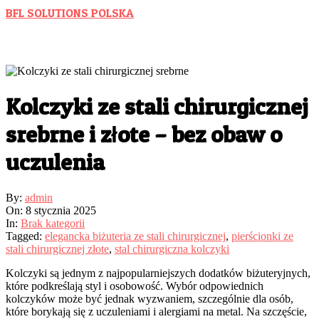
Skip
BFL SOLUTIONS POLSKA
to
Wspieramy Polski Biznes
content
Kolczyki ze stali chirurgicznej
srebrne i złote – bez obaw o
uczulenia
By:
admin
On:
8 stycznia 2025
In:
Brak kategorii
Tagged:
elegancka biżuteria ze stali chirurgicznej
,
pierścionki ze
stali chirurgicznej złote
,
stal chirurgiczna kolczyki
Kolczyki są jednym z najpopularniejszych dodatków biżuteryjnych,
które podkreślają styl i osobowość. Wybór odpowiednich
kolczyków może być jednak wyzwaniem, szczególnie dla osób,
które borykają się z uczuleniami i alergiami na metal. Na szczęście,