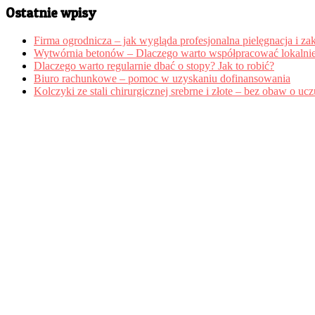
Ostatnie wpisy
Firma ogrodnicza – jak wygląda profesjonalna pielęgnacja i zak
Wytwórnia betonów – Dlaczego warto współpracować lokalni
Dlaczego warto regularnie dbać o stopy? Jak to robić?
Biuro rachunkowe – pomoc w uzyskaniu dofinansowania
Kolczyki ze stali chirurgicznej srebrne i złote – bez obaw o ucz
Copyright © Wszelkie prawa zastrzeżone