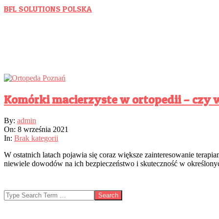
Skip
BFL SOLUTIONS POLSKA
to
Wspieramy Polski Biznes
content
komórki macierzyste w ortope
Komórki macierzyste w ortopedii – czy 
2021-
By:
admin
09-
On:
8 września 2021
08
In:
Brak kategorii
W ostatnich latach pojawia się coraz większe zainteresowanie terapia
niewiele dowodów na ich bezpieczeństwo i skuteczność w określon
Search