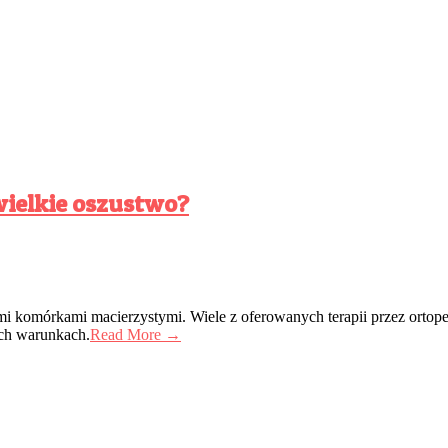
dii
wielkie oszustwo?
mi komórkami macierzystymi. Wiele z oferowanych terapii przez ortoped
ych warunkach.
Read More →