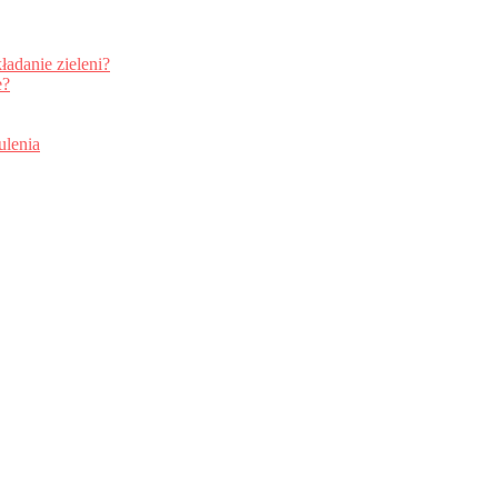
ładanie zieleni?
e?
ulenia