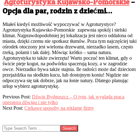
Agroturystyka Kujawsko-Pomorskie
–
Opcja dla par, rodzin z dziećmi…
Miałeś kiedyś możliwość wypoczywać w Agroturystyce?
Agroturystyka Kujawsko-Pomorskie zapewnia spokój i sielski
klimat. Najprawdopodobniej jej lokalizacja jest nieco oddalona od
miasta, dzięki czemu nie spotkasz tłumów. Poza tym najczęściej taki
ośrodek otoczony jest wieloma drzewami, nierzadko lasem, często
rzeką, polami i tak dalej. Mówiąc krótko – sama natura.
Agroturystyka to także zwierzęta! Warto poczuć ten klimat, gdy o
świcie pieje kogut, na podwórku spacerują kozy, a w zagrodzie
owce. Nierzadko bywa także stajnia. Ile radości może dać dzieciom
przejażdżka na słodkim kucu, lub dostojnym koniu! Nigdzie nie
odpoczywa się tak dobrze, jak na łonie natury. Dlatego planując
urlop wybierz agroturystykę.
2022-
Previous Post:
Dźwig Bydgoszcz – O tym, jak wygląda praca
05-
operatora dźwigu i nie tylko
18
Next Post:
Ciekawe sposoby na reklamę firmy
Search