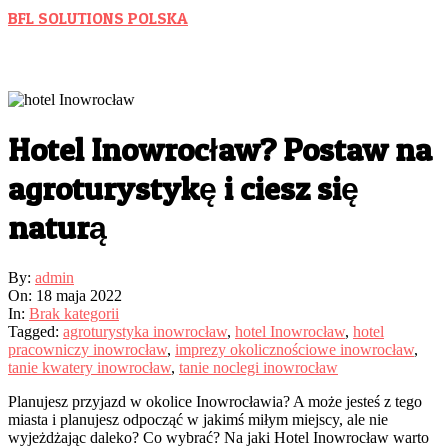
Skip
BFL SOLUTIONS POLSKA
to
Wspieramy Polski Biznes
content
Hotel Inowrocław? Postaw na
agroturystykę i ciesz się
naturą
By:
admin
On:
18 maja 2022
In:
Brak kategorii
Tagged:
agroturystyka inowrocław
,
hotel Inowrocław
,
hotel
pracowniczy inowrocław
,
imprezy okolicznościowe inowrocław
,
tanie kwatery inowrocław
,
tanie noclegi inowrocław
Planujesz przyjazd w okolice Inowrocławia? A może jesteś z tego
miasta i planujesz odpocząć w jakimś miłym miejscy, ale nie
wyjeżdżając daleko? Co wybrać? Na jaki Hotel Inowrocław warto