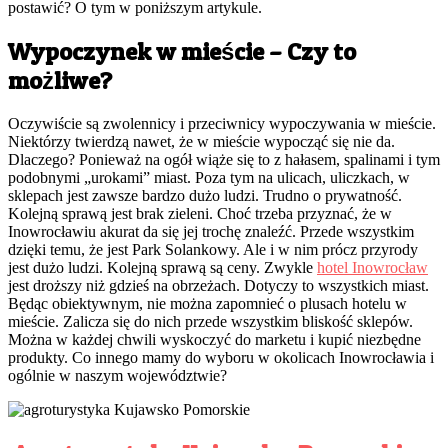
postawić? O tym w poniższym artykule.
Wypoczynek w mieście – Czy to
możliwe?
Oczywiście są zwolennicy i przeciwnicy wypoczywania w mieście.
Niektórzy twierdzą nawet, że w mieście wypocząć się nie da.
Dlaczego? Ponieważ na ogół wiąże się to z hałasem, spalinami i tym
podobnymi „urokami” miast. Poza tym na ulicach, uliczkach, w
sklepach jest zawsze bardzo dużo ludzi. Trudno o prywatność.
Kolejną sprawą jest brak zieleni. Choć trzeba przyznać, że w
Inowrocławiu akurat da się jej trochę znaleźć. Przede wszystkim
dzięki temu, że jest Park Solankowy. Ale i w nim prócz przyrody
jest dużo ludzi. Kolejną sprawą są ceny. Zwykle
hotel Inowrocław
jest droższy niż gdzieś na obrzeżach. Dotyczy to wszystkich miast.
Będąc obiektywnym, nie można zapomnieć o plusach hotelu w
mieście. Zalicza się do nich przede wszystkim bliskość sklepów.
Można w każdej chwili wyskoczyć do marketu i kupić niezbędne
produkty. Co innego mamy do wyboru w okolicach Inowrocławia i
ogólnie w naszym województwie?