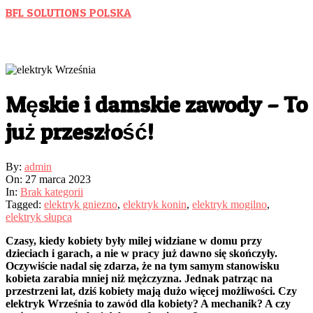
Skip
BFL SOLUTIONS POLSKA
to
Wspieramy Polski Biznes
content
Męskie i damskie zawody – To
już przeszłość!
By:
admin
On:
27 marca 2023
In:
Brak kategorii
Tagged:
elektryk gniezno
,
elektryk konin
,
elektryk mogilno
,
elektryk słupca
Czasy, kiedy kobiety były milej widziane w domu przy
dzieciach i garach, a nie w pracy już dawno się skończyły.
Oczywiście nadal się zdarza, że na tym samym stanowisku
kobieta zarabia mniej niż mężczyzna. Jednak patrząc na
przestrzeni lat, dziś kobiety mają dużo więcej możliwości. Czy
elektryk Września to zawód dla kobiety? A mechanik? A czy