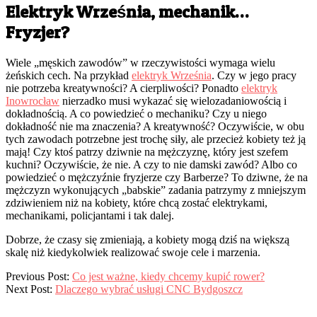
Elektryk Września, mechanik…
Fryzjer?
Wiele „męskich zawodów” w rzeczywistości wymaga wielu
żeńskich cech. Na przykład
elektryk Września
. Czy w jego pracy
nie potrzeba kreatywności? A cierpliwości? Ponadto
elektryk
Inowrocław
nierzadko musi wykazać się wielozadaniowością i
dokładnością. A co powiedzieć o mechaniku? Czy u niego
dokładność nie ma znaczenia? A kreatywność? Oczywiście, w obu
tych zawodach potrzebne jest trochę siły, ale przecież kobiety też ją
mają! Czy ktoś patrzy dziwnie na mężczyznę, który jest szefem
kuchni? Oczywiście, że nie. A czy to nie damski zawód? Albo co
powiedzieć o mężczyźnie fryzjerze czy Barberze? To dziwne, że na
mężczyzn wykonujących „babskie” zadania patrzymy z mniejszym
zdziwieniem niż na kobiety, które chcą zostać elektrykami,
mechanikami, policjantami i tak dalej.
Dobrze, że czasy się zmieniają, a kobiety mogą dziś na większą
skalę niż kiedykolwiek realizować swoje cele i marzenia.
2023-
Previous Post:
Co jest ważne, kiedy chcemy kupić rower?
03-
Next Post:
Dlaczego wybrać usługi CNC Bydgoszcz
27