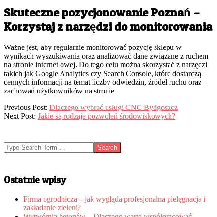
Skuteczne pozycjonowanie Poznań –
Korzystaj z narzędzi do monitorowania
Ważne jest, aby regularnie monitorować pozycję sklepu w
wynikach wyszukiwania oraz analizować dane związane z ruchem
na stronie internet owej. Do tego celu można skorzystać z narzędzi
takich jak Google Analytics czy Search Console, które dostarczą
cennych informacji na temat liczby odwiedzin, źródeł ruchu oraz
zachowań użytkowników na stronie.
2023-
Previous Post:
Dlaczego wybrać usługi CNC Bydgoszcz
04-
Next Post:
Jakie są rodzaje pozwoleń środowiskowych?
11
Search
Ostatnie wpisy
Firma ogrodnicza – jak wygląda profesjonalna pielęgnacja i
zakładanie zieleni?
Wytwórnia betonów – Dlaczego warto współpracować