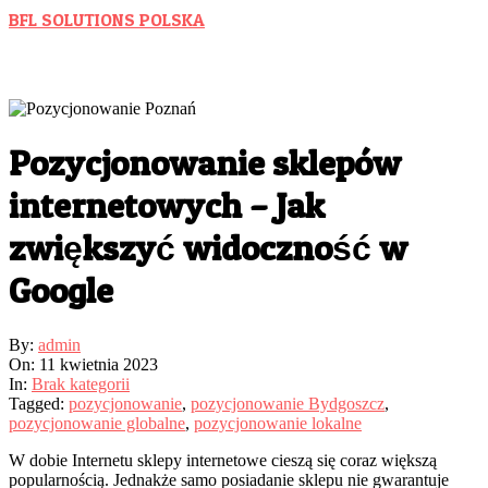
Skip
BFL SOLUTIONS POLSKA
to
Wspieramy Polski Biznes
content
Pozycjonowanie sklepów
internetowych – Jak
zwiększyć widoczność w
Google
By:
admin
On:
11 kwietnia 2023
In:
Brak kategorii
Tagged:
pozycjonowanie
,
pozycjonowanie Bydgoszcz
,
pozycjonowanie globalne
,
pozycjonowanie lokalne
W dobie Internetu sklepy internetowe cieszą się coraz większą
popularnością. Jednakże samo posiadanie sklepu nie gwarantuje