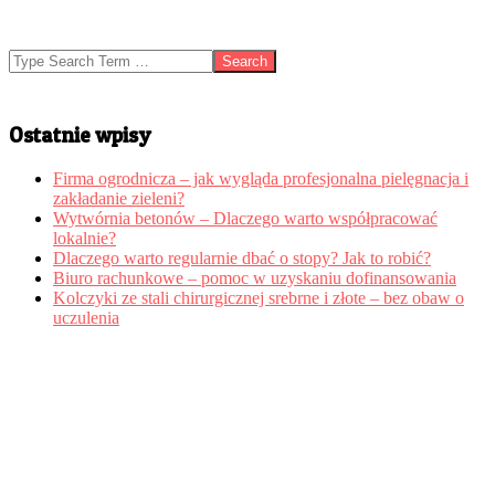
Search
Ostatnie wpisy
Firma ogrodnicza – jak wygląda profesjonalna pielęgnacja i
zakładanie zieleni?
Wytwórnia betonów – Dlaczego warto współpracować
lokalnie?
Dlaczego warto regularnie dbać o stopy? Jak to robić?
Biuro rachunkowe – pomoc w uzyskaniu dofinansowania
Kolczyki ze stali chirurgicznej srebrne i złote – bez obaw o
uczulenia
Copyright © Wszelkie prawa zastrzeżone