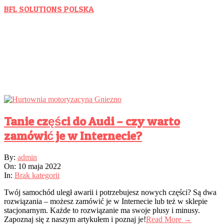
Skip
BFL SOLUTIONS POLSKA
to
Wspieramy Polski Biznes
content
hurtownia motoryzacyjna
gniezno
Tanie części do Audi – czy warto
zamówić je w Internecie?
2022-
By:
admin
05-
On:
10 maja 2022
10
In:
Brak kategorii
Twój samochód uległ awarii i potrzebujesz nowych części? Są dwa
rozwiązania – możesz zamówić je w Internecie lub też w sklepie
stacjonarnym. Każde to rozwiązanie ma swoje plusy i minusy.
Zapoznaj się z naszym artykułem i poznaj je!
Read More →